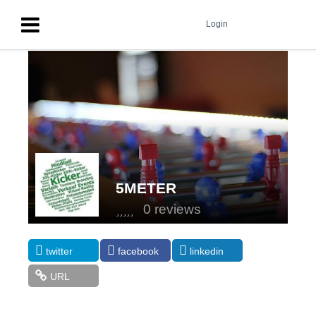
Login
5METER
0 reviews
twitter
facebook
linkedin
URL