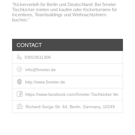
"Kickerverleih für Berlin und Deutschland: Bei 5meter
Tischkicker mieten und kaufen oder Kickerturniere für
Incentives, Teambuildings und Weihnachtsfeiern
buchen."
CONTACT
03023611306
info@5meter.de
http://www.5meter.de
https://www.facebook.com/5meter.Tischkicker.Verleih.und
Richard-Sorge-Str. 64, Berlin, Germany, 10249