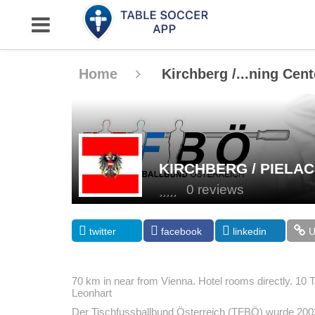
Home
Kirchberg /...ning Cent
KIRCHBERG / PIELA
0 reviews
twitter
facebook
linkedin
70 km in near from Vienna. Hotel rooms directly.
10 T
Leonhart
Der Tischfussballbund Österreich (TFBÖ) wurde 2002