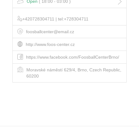
Open
( 18:00 - 03:00 )
+420728304711
|
tel:+728304711
foosballcenter@email.cz
http://www.foos-center.cz
https://www.facebook.com/FoosballCenterBrno/
Moravské náměstí 629/4, Brno, Czech Republic,
60200