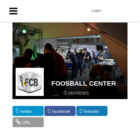
Login
FOOSBALL CENTER
BRNO
0 reviews
twitter
facebook
linkedin
URL